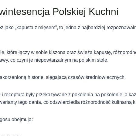
wintesencja Polskiej Kuchni
ż jako „kapusta z mięsem”, to jedna z najbardziej rozpoznawal
ie, które łączy w sobie kiszoną oraz świeżą kapustę, różnorod
wy, co czyni je niepowtarzalnym na polskim stole.
akorzenioną historię, sięgającą czasów średniowiecznych.
i receptura były przekazywane z pokolenia na pokolenie, a ka
arianty tego dania, co odzwierciedla różnorodność kulinarną kr
igosu obejmują: