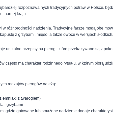
 najbardziej rozpoznawalnych tradycyjnych potraw w Polsce, bę
ulinarnej kraju.
wi w różnorodności nadzienia. Tradycyjne farsze mogą obejmow
kapustę z grzybami, mięso, a także owoce w wersjach słodkich
je unikalne przepisy na pierogi, które przekazywane są z poko
w często ma charakter rodzinnego rytuału, w którym biorą udzi
zych rodzajów pierogów należą:
(ziemniaki z twarogiem)
tą i grzybami
em, gdzie gotowane lub smażone nadzienie dodaje charaktery