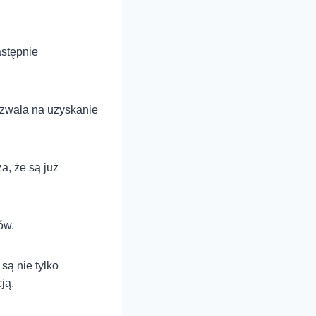
astępnie
ozwala na uzyskanie
a, że są już
ów.
są nie tylko
ją.