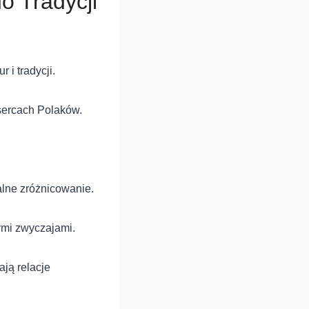
o Tradycji
 i tradycji.
 sercach Polaków.
alne zróżnicowanie.
ymi zwyczajami.
ają relacje