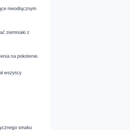
dące nieodłącznym
ać ziemniaki z
.
lenia na pokolenie.
ał wszyscy
stycznego smaku