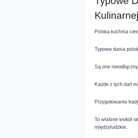
Typowe Da
Kulinarne
Polska kuchnia ciesz
Typowe dania polski
Są one nieodłączny
Każde z tych dań ma
Przygotowanie trady
To właśnie wokół sto
międzyludzkie.