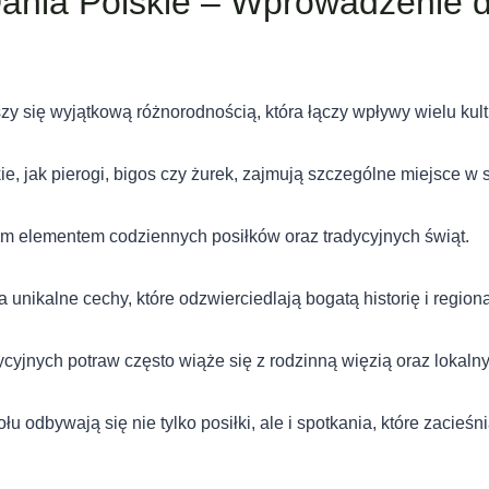
nia Polskie – Wprowadzenie d
j
y się wyjątkową różnorodnością, która łączy wpływy wielu kultur
e, jak pierogi, bigos czy żurek, zajmują szczególne miejsce w
m elementem codziennych posiłków oraz tradycyjnych świąt.
 unikalne cechy, które odzwierciedlają bogatą historię i region
cyjnych potraw często wiąże się z rodzinną więzią oraz lokaln
łu odbywają się nie tylko posiłki, ale i spotkania, które zacieśni