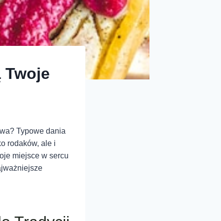
ą Twoje
tkowa? Typowe dania
ko rodaków, ale i
oje miejsce w sercu
ajważniejsze