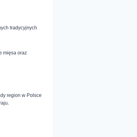
nych tradycyjnych
ne mięsa oraz
żdy region w Polsce
aju.