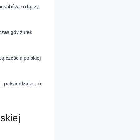
posobów, co łączy
czas gdy żurek
są częścią polskiej
, potwierdzając, że
skiej