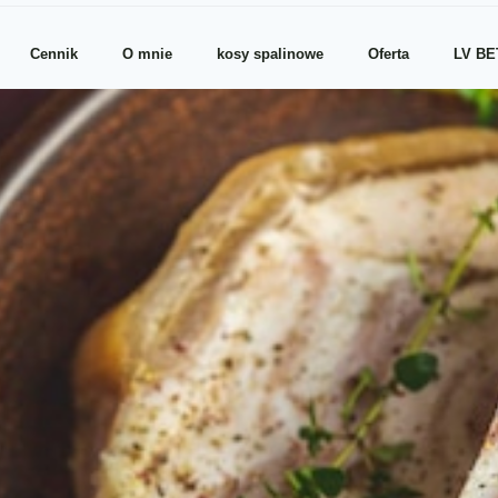
Cennik
O mnie
kosy spalinowe
Oferta
LV BE