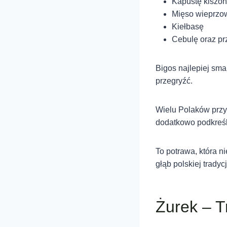
Kapustę kiszon
Mięso wieprzow
Kiełbasę
Cebulę oraz prz
Bigos najlepiej sma
przegryźć.
Wielu Polaków przyg
dodatkowo podkreśla
To potrawa, która n
głąb polskiej tradycj
Żurek – T