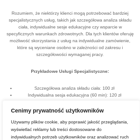
Rozumiem, że niektórzy klienci mogą potrzebować bardziej
specjalistycznych usług, takich jak szczegółowa analiza składu
ciała, indywidualne sesje edukacyjne czy wsparcie w
specyficznych warunkach zdrowotnych. Dla tych klientów oferuję
możliwość skorzystania z usług na indywidualne zamówienie,
które są wyceniane osobno w zależności od zakresu i
szczegółowości wymaganej pracy.
Przykładowe Usługi Specjalistyczne:
Szczegółowa analiza składu ciała: 100 zł
Indywidualna sesja edukacyjna (60 min): 120 zł
Indywidualny program żywieniowy dla osób z określonymi
schorzeniami: Cena ustalana indywidualnie
Cenimy prywatność użytkowników
Używamy plików cookie, aby poprawić jakość przeglądania,
Zachęcam do kontaktu w celu omówienia szczegółów i ustalenia
wyświetlać reklamy lub treści dostosowane do
najlepszego planu działania dopasowanego do Twoich potrzeb i
indywidualnych potrzeb użytkowników oraz analizować ruch
celów.