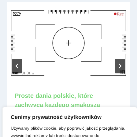
Proste dania polskie, które
zachwycą każdego smakosza
Przez
admin
13 czerwca, 2025
Cenimy prywatność użytkowników
Używamy plików cookie, aby poprawić jakość przeglądania,
wyświetlać reklamy lub treści dostosowane do