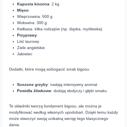
Kapusta kiszona
: 2 kg
Mięso
:
Wieprzowina: 500 g
Wołowina: 300 g
Kiełbasa: kilka rodzajów (np. śląska, myśliwska)
Przyprawy
:
Liść laurowy
Ziele angielskie
Jałowiec
Dodatki, które mogą wzbogacić smak bigosu:
Suszone grzyby
: nadają intensywny aromat
Powidła śliwkowe
: dodają słodyczy i głębi smaku
Te składniki tworzą fundament bigosu, ale można je
modyfikować według własnych upodobań. Dzięki temu każdy
może stworzyć swoją unikalną wersję tego klasycznego
dania.