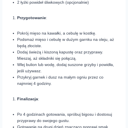
2 łyżki powideł śliwkowych (opcjonalnie)
Przygotowanie
:
Pokrój mięso na kawałki, a cebulę w kostkę.
Podsmaż mięso i cebulę w dużym garnku na oleju, aż
będą złociste.
Dodaj świeżą i kiszoną kapustę oraz przyprawy.
Mieszaj, aż składniki się połączą.
Wlej bulion lub wodę, dodaj suszone grzyby i powidła,
jeśli używasz.
Przykryj garnek i dusz na małym ogniu przez co
najmniej 4 godziny.
Finalizacja
:
Po 4 godzinach gotowania, spróbuj bigosu i dostosuj
przyprawy do swojego gustu.
Gotowanie na drugi dzień znacząco poprawi smak