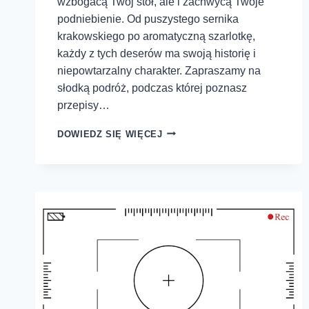
wzbogacą Twój stół, ale i zachwycą Twoje
podniebienie. Od puszystego sernika
krakowskiego po aromatyczną szarlotkę,
każdy z tych deserów ma swoją historię i
niepowtarzalny charakter. Zapraszamy na
słodką podróż, podczas której poznasz
przepisy…
DOWIEDZ SIĘ WIĘCEJ