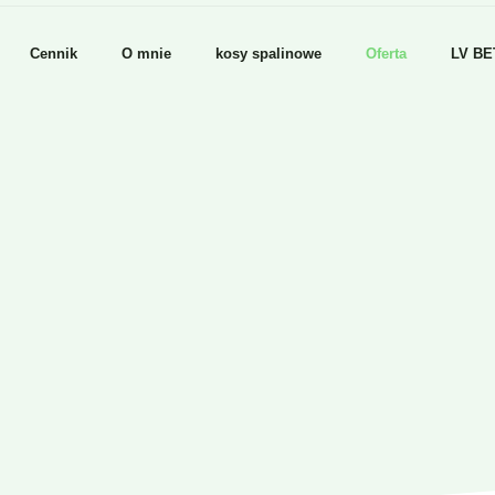
Cennik
O mnie
kosy spalinowe
Oferta
LV BE