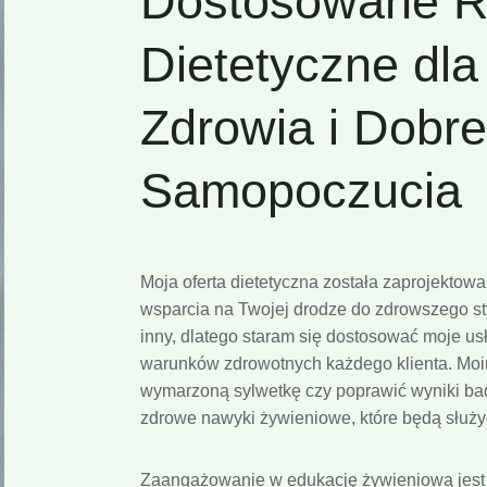
Dostosowane R
Dietetyczne dl
Zdrowia i Dobr
Samopoczucia
Moja oferta dietetyczna została zaprojekto
wsparcia na Twojej drodze do zdrowszego sty
inny, dlatego staram się dostosować moje usł
warunków zdrowotnych każdego klienta. Moim
wymarzoną sylwetkę czy poprawić wyniki ba
zdrowe nawyki żywieniowe, które będą służyć
Zaangażowanie w edukację żywieniową jest d