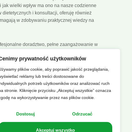
 i jak wielki wpływ ma ono na nasze codzienne
dietetycznych i konsultacji, oferuję również
pomagają w zdobywaniu praktycznej wiedzy na
ofesjonalne doradztwo, pełne zaangażowanie w
cunku i wsparcia. Moje doświadczenie i wiedza
Cenimy prywatność użytkowników
 podejście do każdego klienta pozwala na
 Zapraszam do skorzystania z moich usług i
Używamy plików cookie, aby poprawić jakość przeglądania,
którzy dzięki współpracy ze mną, odzyskali
wyświetlać reklamy lub treści dostosowane do
iem.
indywidualnych potrzeb użytkowników oraz analizować ruch
na stronie. Kliknięcie przycisku „Akceptuj wszystkie” oznacza
zgodę na wykorzystywanie przez nas plików cookie.
Dostosuj
Odrzucać
Akceptuj wszystko