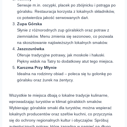
Serwuje m.in. oscypki, placek po zbójnicku i pstrąga po
góralsku. Restauracja korzysta z lokalnych składników,
co potwierdza jakość serwowanych dań.
Zupa Górska
Słynie z różnorodnych zup góralskich oraz potraw z
ziemniaków. Menu zmienia się sezonowo, co pozwala
na skosztowanie najświeższych lokalnych smaków.
Jaszczurówka
Oferuje tradycyjne potrawy, jak moskole i hałuski.
Piękny widok na Tatry to dodatkowy atut tego miejsca.
Karczma Przy Młynie
Idealna na rodzinny obiad – poleca się tu golonkę po
góralsku oraz żurek na żentycy.
Wszystkie te miejsca dbają o lokalne tradycje kulinarne,
wprowadzając turystów w klimat góralskich smaków.
Wybierając góralskie smaki dla turystów, można wspierać
lokalnych producentów oraz szefów kuchni, co przyczynia
się do ochrony regionalnych kultur i obyczajów. Spróbuj
autentycznych potraw, które zapadną w pamięć na długo.