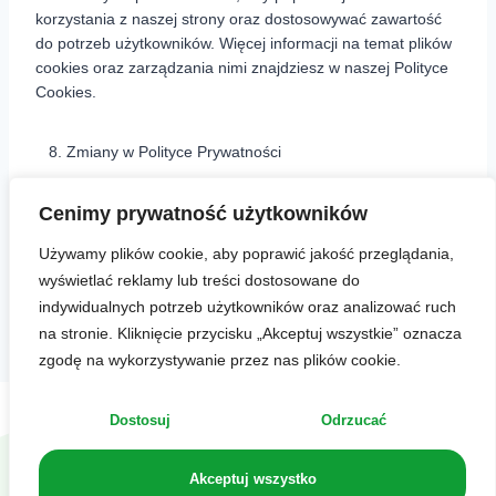
korzystania z naszej strony oraz dostosowywać zawartość
do potrzeb użytkowników. Więcej informacji na temat plików
cookies oraz zarządzania nimi znajdziesz w naszej Polityce
Cookies.
Zmiany w Polityce Prywatności
Możemy wprowadzać zmiany w Polityce Prywatności w
Cenimy prywatność użytkowników
miarę jak rozwijamy naszą stronę internetową i świadczone
Używamy plików cookie, aby poprawić jakość przeglądania,
usługi. W przypadku wprowadzenia istotnych zmian,
wyświetlać reklamy lub treści dostosowane do
poinformujemy Cię o nich za pośrednictwem strony
indywidualnych potrzeb użytkowników oraz analizować ruch
internetowej lub innych odpowiednich kanałów komunikacji.
na stronie. Kliknięcie przycisku „Akceptuj wszystkie” oznacza
zgodę na wykorzystywanie przez nas plików cookie.
Dostosuj
Odrzucać
Copyright © 2023 abdietetyk.pl
Akceptuj wszystko