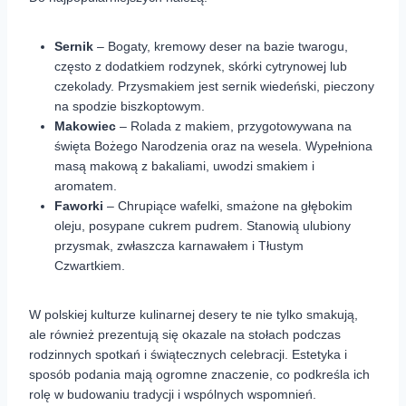
Sernik
– Bogaty, kremowy deser na bazie twarogu,
często z dodatkiem rodzynek, skórki cytrynowej lub
czekolady. Przysmakiem jest sernik wiedeński, pieczony
na spodzie biszkoptowym.
Makowiec
– Rolada z makiem, przygotowywana na
święta Bożego Narodzenia oraz na wesela. Wypełniona
masą makową z bakaliami, uwodzi smakiem i
aromatem.
Faworki
– Chrupiące wafelki, smażone na głębokim
oleju, posypane cukrem pudrem. Stanowią ulubiony
przysmak, zwłaszcza karnawałem i Tłustym
Czwartkiem.
W polskiej kulturze kulinarnej desery te nie tylko smakują,
ale również prezentują się okazale na stołach podczas
rodzinnych spotkań i świątecznych celebracji. Estetyka i
sposób podania mają ogromne znaczenie, co podkreśla ich
rolę w budowaniu tradycji i wspólnych wspomnień.