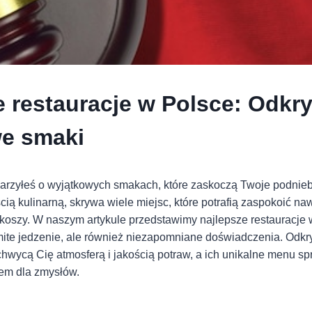
e restauracje w Polsce: Odkry
e smaki
arzyłeś o wyjątkowych smakach, które zaskoczą Twoje podnieb
ią kulinarną, skrywa wiele miejsc, które potrafią zaspokoić naw
szy. W naszym artykule przedstawimy najlepsze restauracje w
mite jedzenie, ale również niezapomniane doświadczenia. Odkry
zachwycą Cię atmosferą i jakością potraw, a ich unikalne menu sp
tem dla zmysłów.