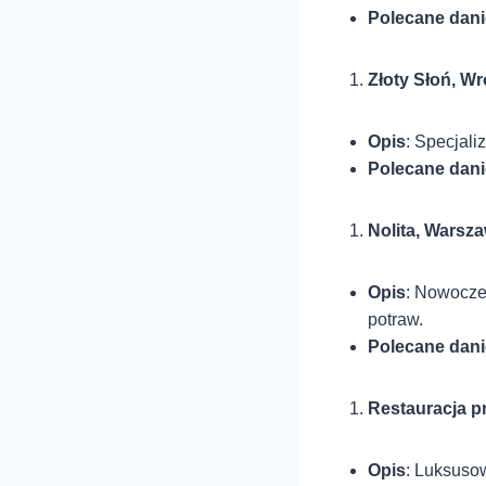
Polecane dani
Złoty Słoń, W
Opis
: Specjali
Polecane dani
Nolita, Warsz
Opis
: Nowocze
potraw.
Polecane dani
Restauracja p
Opis
: Luksusow