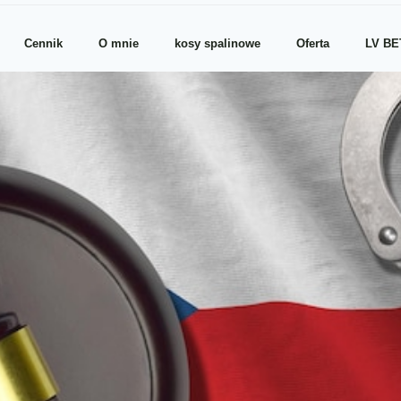
Cennik
O mnie
kosy spalinowe
Oferta
LV BE