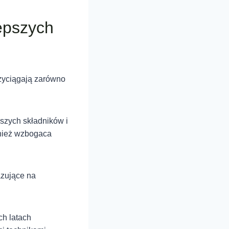
epszych
rzyciągają zarówno
szych składników i
wnież wzbogaca
azujące na
ch latach