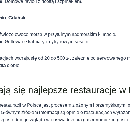
e
: Domowe ravioli z ricottą i szpinakiem.
win, Gdańsk
 świeże owoce morza w przytulnym nadmorskim klimacie.
e
: Grillowane kalmary z cytrynowym sosem.
racjach wahają się od 20 do 500 zł, zależnie od serwowanego m
dla siebie.
ają się najlepsze restauracje w
estauracji w Polsce jest procesem złożonym i przemyślanym, o
h. Głównym źródłem informacji są opinie o restauracjach wyrażan
bezpośredniego wglądu w doświadczenia gastronomiczne gości.