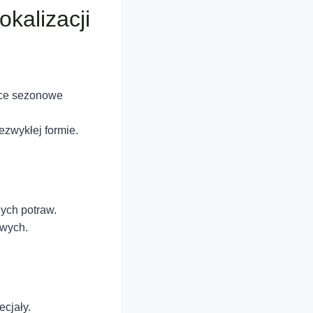
kalizacji
zące sezonowe
ezwykłej formie.
nych potraw.
owych.
ecjały.