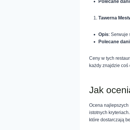
Polecane dani
Tawerna Mest
Opis
: Serwuje
Polecane dani
Ceny w tych restau
każdy znajdzie coś 
Jak oceni
Ocena najlepszych r
istotnych kryteriac
które dostarczają 