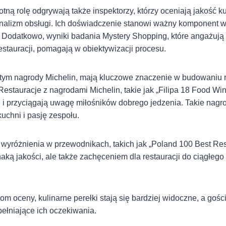
totną rolę odgrywają także inspektorzy, którzy oceniają jakość k
jonalizm obsługi. Ich doświadczenie stanowi ważny komponent 
 Dodatkowo, wyniki badania Mystery Shopping, które angażuj
estauracji, pomagają w obiektywizacji procesu.
tym nagrody Michelin, mają kluczowe znaczenie w budowaniu re
estauracje z nagrodami Michelin, takie jak „Filipa 18 Food Wine
 i przyciągają uwagę miłośników dobrego jedzenia. Takie nag
kuchni i pasję zespołu.
 wyróżnienia w przewodnikach, takich jak „Poland 100 Best Res
znaką jakości, ale także zachęceniem dla restauracji do ciągłeg
om oceny, kulinarne perełki stają się bardziej widoczne, a gośc
ełniające ich oczekiwania.