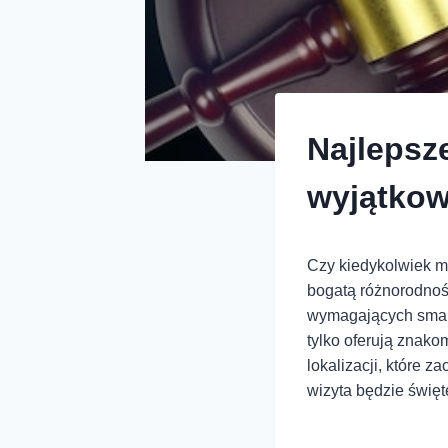
Najlepsz
wyjątkow
Czy kiedykolwiek m
bogatą różnorodnośc
wymagających smako
tylko oferują znako
lokalizacji, które 
wizyta będzie świę