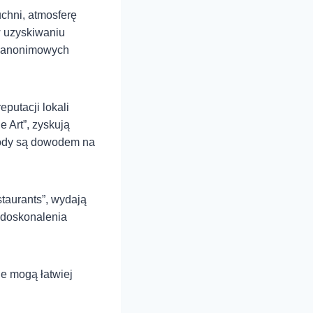
uchni, atmosferę
w uzyskiwaniu
ą anonimowych
putacji lokali
 Art”, zyskują
rody są dowodem na
taurants”, wydają
o doskonalenia
ie mogą łatwiej