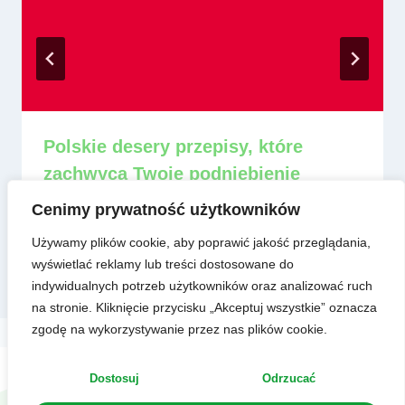
Polskie desery przepisy, które
zachwycą Twoje podniebienie
Przez
admin
8 czerwca, 2025
Cenimy prywatność użytkowników
Używamy plików cookie, aby poprawić jakość przeglądania,
wyświetlać reklamy lub treści dostosowane do
indywidualnych potrzeb użytkowników oraz analizować ruch
na stronie. Kliknięcie przycisku „Akceptuj wszystkie” oznacza
zgodę na wykorzystywanie przez nas plików cookie.
Dostosuj
Odrzucać
Copyright © 2023 abdietetyk.pl