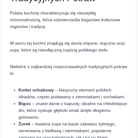
Polska kuchnia charakteryzuje się niezwykłą
różnorodnością, która odzwierciedla bogactwo kulturowe
regionów i tradycji.
W sercu tej kuchni znajdują się dania mięsne, mączne oraz
zupy, które są nieodłączną częścią polskiego stołu.
Niektóre z najbardziej rozpoznawalnych tradycyjnych potraw
to:
Kotlet schabowy
– klasyczny element polskich
obiadów, często podawany z ziemniakami i surówkami.
Bigos
– znane danie z kapusty, idealne na chłodniejsze
dni, które zyskuje głęboki smak dzięki długiemu
gotowaniu.
Żurek
– kwaśna zupa na bazie zakwasu żytniego,
serwowana z kiełbasą i ziemniakami, popularna
zarówno na uroczystościach, jak i na co dzień.