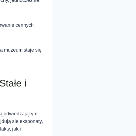
echy, jednocześnie
towanie cennych
ura muzeum staje się
tałe i
ają odwiedzającym
jdują się eksponaty,
kty, jak i