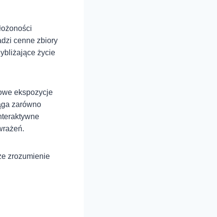
łożoności
adzi cenne zbiory
ybliżające życie
owe ekspozycje
ciąga zarówno
nteraktywne
wrażeń.
ze zrozumienie