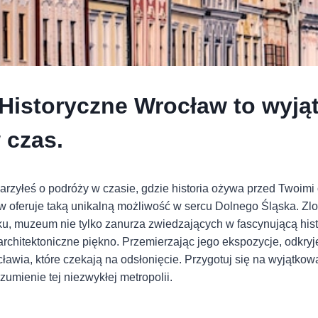
istoryczne Wrocław to wyją
 czas.
arzyłeś o podróży w czasie, gdzie historia ożywa przed Twoi
w oferuje taką unikalną możliwość w sercu Dolnego Śląska. Zl
, muzeum nie tylko zanurza zwiedzających w fascynującą histo
architektoniczne piękno. Przemierzając jego ekspozycje, odkryj
ławia, które czekają na odsłonięcie. Przygotuj się na wyjątkow
umienie tej niezwykłej metropolii.