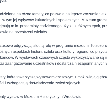
ęcia.
odzielone na różne tematy, co pozwala na lepsze zrozumienie z
ii, w tym jej wpływów kulturalnych i społecznych. Muzeum grom
jmują m.in. przedmioty codziennego użytku z różnych epok, prz
wia na przestrzeni wieków.
zasowe odgrywają istotną rolę w programie muzeum. Te sezon
óżnych aspektach historii, sztuki oraz kultury regionu, co przy
eszkańców. W wystawach czasowych często wykorzystywane są i
sza zaangażowanie uczestników i dostarcza niezapomnianych 
taty, które towarzyszą wystawom czasowym, umożliwiają głębs
ści i wzbogacają doświadczenie zwiedzających.
enty wystaw w Muzeum Historycznym Wrocławiu: