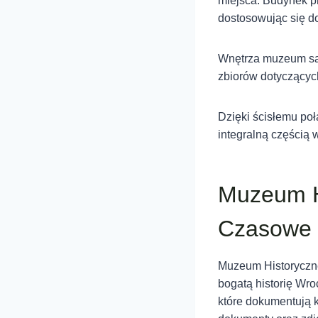
miejsca. Budynek p
dostosowując się 
Wnętrza muzeum są 
zbiorów dotyczących
Dzięki ścisłemu poł
integralną częścią 
Muzeum H
Czasowe
Muzeum Historyczne
bogatą historię Wro
które dokumentują k