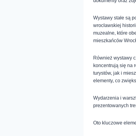
dokumenty oraz zdj
Wystawy stałe są p
wrocławskiej histor
muzealne, które obe
mieszkańców Wrocła
Również wystawy c
koncentrują się na r
turystów, jak i mi
elementy, co zwięk
Wydarzenia i warsz
prezentowanych tre
Oto kluczowe elem