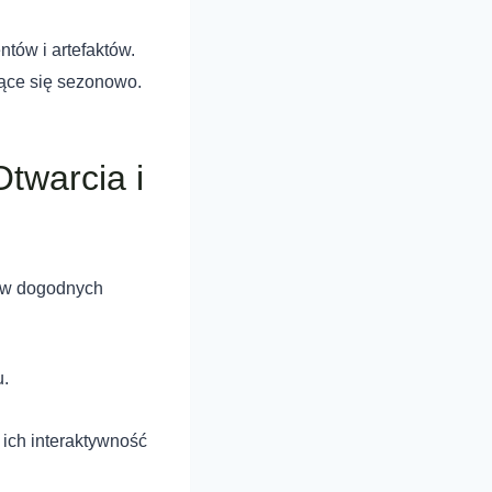
tów i artefaktów.
ące się sezonowo.
twarcia i
, w dogodnych
u.
ich interaktywność