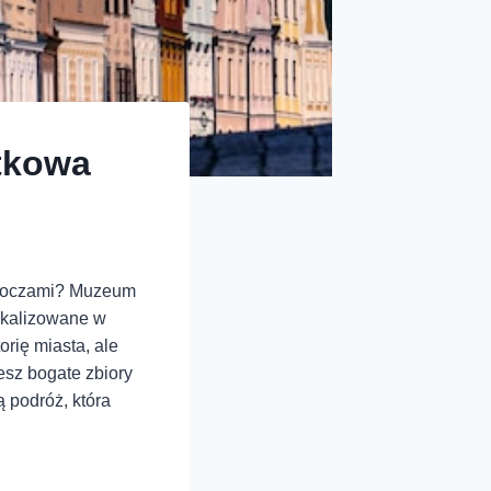
tkowa
mi oczami? Muzeum
okalizowane w
rię miasta, ale
esz bogate zbiory
ą podróż, która