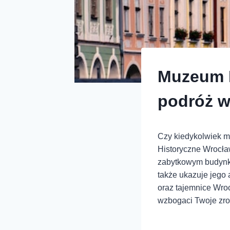
Muzeum H
podróż w
Czy kiedykolwiek m
Historyczne Wrocła
zabytkowym budynku
także ukazuje jego 
oraz tajemnice Wroc
wzbogaci Twoje zroz