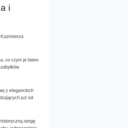
a i
 Kazimierza
, co czyni je łatwo
t zabytków
nej z eleganckich
dzających już od
 historyczną rangę