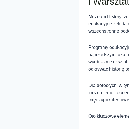
i Warszta
Muzeum Historyczn
edukacyjne. Oferta 
wszechstronne podej
Programy edukacyjne
najmłodszym lokaln
wyobraźnię i kształ
odkrywać historię p
Dla dorosłych, w t
zrozumieniu i doceni
międzypokoleniowej
Oto kluczowe eleme