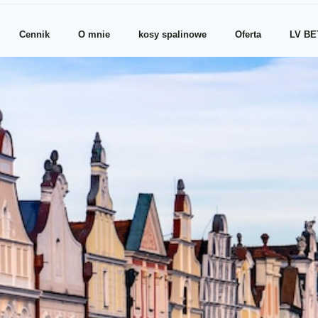
Cennik
O mnie
kosy spalinowe
Oferta
LV BE