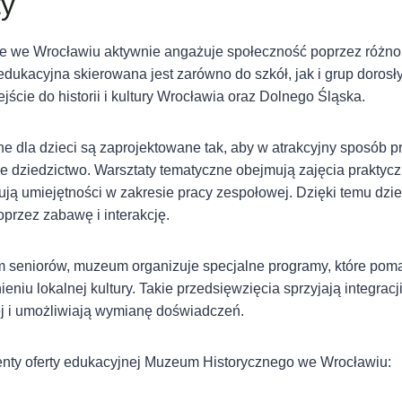
ty
e we Wrocławiu aktywnie angażuje społeczność poprzez różn
edukacyjna skierowana jest zarówno do szkół, jak i grup dorosł
ście do historii i kultury Wrocławia oraz Dolnego Śląska.
 dla dzieci są zaprojektowane tak, aby w atrakcyjny sposób p
e dziedzictwo. Warsztaty tematyczne obejmują zajęcia praktycz
tują umiejętności w zakresie pracy zespołowej. Dzięki temu dzi
oprzez zabawę i interakcję.
ym seniorów, muzeum organizuje specjalne programy, które pom
eniu lokalnej kultury. Takie przedsięwzięcia sprzyjają integracj
 i umożliwiają wymianę doświadczeń.
nty oferty edukacyjnej Muzeum Historycznego we Wrocławiu: