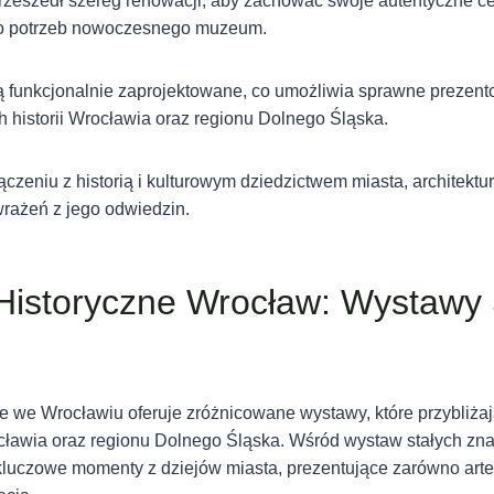
rzeszedł szereg renowacji, aby zachować swoje autentyczne c
do potrzeb nowoczesnego muzeum.
funkcjonalnie zaprojektowane, co umożliwia sprawne prezen
 historii Wrocławia oraz regionu Dolnego Śląska.
ączeniu z historią i kulturowym dziedzictwem miasta, architekt
wrażeń z jego odwiedzin.
istoryczne Wrocław: Wystawy S
 we Wrocławiu oferuje zróżnicowane wystawy, które przybliż
cławia oraz regionu Dolnego Śląska. Wśród wystaw stałych zna
luczowe momenty z dziejów miasta, prezentujące zarówno artefa