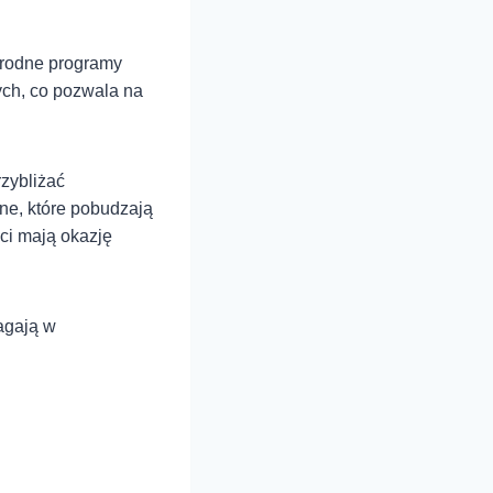
orodne programy
ych, co pozwala na
rzybliżać
ne, które pobudzają
eci mają okazję
agają w
i