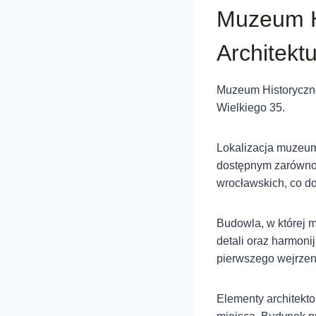
Muzeum Hi
Architekt
Muzeum Historyczne
Wielkiego 35.
Lokalizacja muzeum 
dostępnym zarówno 
wrocławskich, co do
Budowla, w której m
detali oraz harmoni
pierwszego wejrzen
Elementy architekto