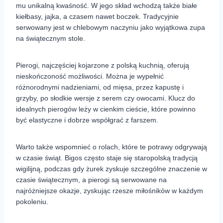
mu unikalną kwaśność. W jego skład wchodzą także białe
kiełbasy, jajka, a czasem nawet boczek. Tradycyjnie
serwowany jest w chlebowym naczyniu jako wyjątkowa zupa
na świątecznym stole.
Pierogi, najczęściej kojarzone z polską kuchnią, oferują
nieskończoność możliwości. Można je wypełnić
różnorodnymi nadzieniami, od mięsa, przez kapustę i
grzyby, po słodkie wersje z serem czy owocami. Klucz do
idealnych pierogów leży w cienkim cieście, które powinno
być elastyczne i dobrze współgrać z farszem.
Warto także wspomnieć o rolach, które te potrawy odgrywają
w czasie świąt. Bigos często staje się staropolską tradycją
wigilijną, podczas gdy żurek zyskuje szczególne znaczenie w
czasie świątecznym, a pierogi są serwowane na
najróżniejsze okazje, zyskując rzesze miłośników w każdym
pokoleniu.