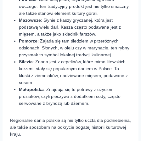
owczego. Ten tradycyjny produkt jest nie tylko smaczny,
ale także stanowi element kultury górali.
Mazowsze
: Słynie z kaszy gryczanej, która jest
podstawą wielu dań. Kasza często podawana jest z
mięsem, a także jako składnik farszów.
Pomorze
: Zajada się tam śledziem w przeróżnych
odsłonach. Słonych, w oleju czy w marynacie, ten rybny
przysmak to symbol lokalnej tradycji kulinarnej.
Silezia
: Znana jest z cepelinów, które mimo litewskich
korzeni, stały się popularnym daniem w Polsce. To
kluski z ziemniaków, nadziewane mięsem, podawane z
sosem.
Małopolska
: Znajdują się tu potrawy z użyciem
proziaków, czyli pieczywa z dodatkiem sody, często
serwowane z bryndzą lub dżemem.
Regionalne dania polskie są nie tylko ucztą dla podniebienia,
ale także sposobem na odkrycie bogatej historii kulturowej
kraju.