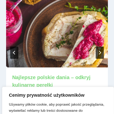
Najlepsze polskie dania – odkryj
kulinarne perełki
Przez
admin
8 czerwca, 2025
Cenimy prywatność użytkowników
Używamy plików cookie, aby poprawić jakość przeglądania,
wyświetlać reklamy lub treści dostosowane do