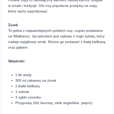
Polskie zupy to nieodłączny element naszej kuchni, bogate
w smaki i tradycje. Oto trzy popularne przepisy na zupy,
które warto wypróbować.
Żurek
To jedna z najważniejszych polskich zup, często podawana
na Wielkanoc. Jej sekretem jest zakwas z mąki żytniej, który
nadaje wyjątkowy smak. Można go podawać z białą kiełbasą
oraz jajkiem.
Składniki:
1 litr wody
300 ml zakwasu na żurek
2 białe kiełbasy
1 cebula
3 ząbki czosnku
Przyprawy (liść laurowy, ziele angielskie, pieprz)