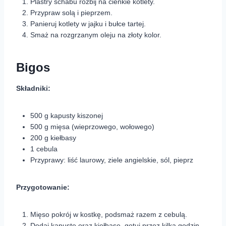
Plastry schabu rozbij na cienkie kotlety.
Przypraw solą i pieprzem.
Panieruj kotlety w jajku i bułce tartej.
Smaż na rozgrzanym oleju na złoty kolor.
Bigos
Składniki:
500 g kapusty kiszonej
500 g mięsa (wieprzowego, wołowego)
200 g kiełbasy
1 cebula
Przyprawy: liść laurowy, ziele angielskie, sól, pieprz
Przygotowanie:
Mięso pokrój w kostkę, podsmaż razem z cebulą.
Dodaj kapustę oraz kiełbasę, gotuj przez kilka godzin.