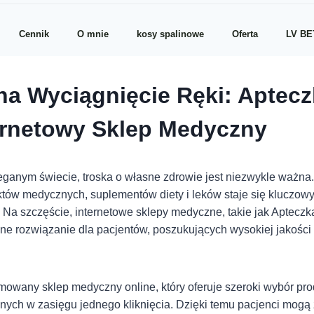
Cennik
O mnie
kosy spalinowe
Oferta
LV BE
na Wyciągnięcie Ręki: Aptecz
ernetowy Sklep Medyczny
eganym świecie, troska o własne zdrowie jest niezwykle ważna.
tów medycznych, suplementów diety i leków staje się kluczo
 Na szczęście, internetowe sklepy medyczne, takie jak Apteczk
ne rozwiązanie dla pacjentów, poszukujących wysokiej jakości
mowany sklep medyczny online, który oferuje szeroki wybór pr
ych w zasięgu jednego kliknięcia. Dzięki temu pacjenci mogą 