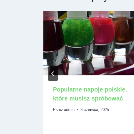
ania,
Popularne napoje polskie,
bować
które musisz spróbować
Przez
admin
8 czerwca, 2025