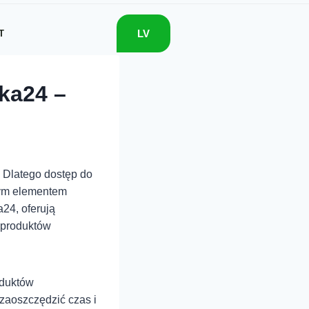
LV
T
ka24 –
 Dlatego dostęp do
wym elementem
a24, oferują
 produktów
oduktów
zaoszczędzić czas i