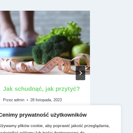
Jak schudnąć, jak przytyć?
Dieta d
Przez
admin
28 listopada, 2023
Przez
admin
Cenimy prywatność użytkowników
Używamy plików cookie, aby poprawić jakość przeglądania,
wyświetlać reklamy lub treści dostosowane do