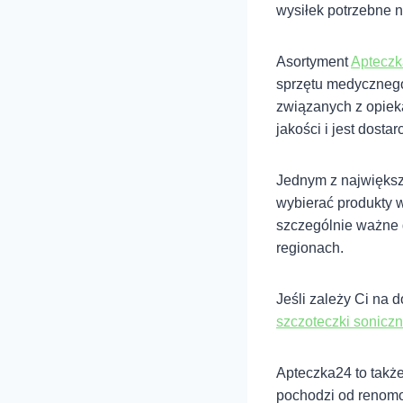
wysiłek potrzebne 
Asortyment
Aptecz
sprzętu medycznego
związanych z opiek
jakości i jest dosta
Jednym z największ
wybierać produkty 
szczególnie ważne d
regionach.
Jeśli zależy Ci na
szczoteczki sonicz
Apteczka24 to także
pochodzi od renomo