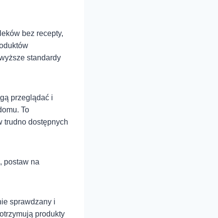
 leków bez recepty,
roduktów
jwyższe standardy
gą przeglądać i
domu. To
 w trudno dostępnych
, postaw na
nie sprawdzany i
otrzymują produkty