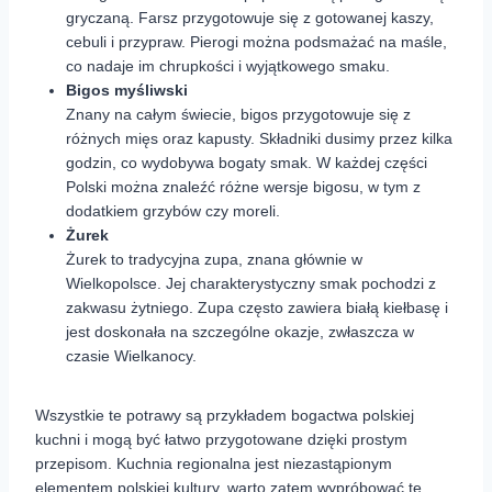
gryczaną. Farsz przygotowuje się z gotowanej kaszy,
cebuli i przypraw. Pierogi można podsmażać na maśle,
co nadaje im chrupkości i wyjątkowego smaku.
Bigos myśliwski
Znany na całym świecie, bigos przygotowuje się z
różnych mięs oraz kapusty. Składniki dusimy przez kilka
godzin, co wydobywa bogaty smak. W każdej części
Polski można znaleźć różne wersje bigosu, w tym z
dodatkiem grzybów czy moreli.
Żurek
Żurek to tradycyjna zupa, znana głównie w
Wielkopolsce. Jej charakterystyczny smak pochodzi z
zakwasu żytniego. Zupa często zawiera białą kiełbasę i
jest doskonała na szczególne okazje, zwłaszcza w
czasie Wielkanocy.
Wszystkie te potrawy są przykładem bogactwa polskiej
kuchni i mogą być łatwo przygotowane dzięki prostym
przepisom. Kuchnia regionalna jest niezastąpionym
elementem polskiej kultury, warto zatem wypróbować te