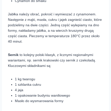
Cynamon do smaku
Jabłka należy obrać, pokroić i wymieszać z cynamonem.
Następnie z mąki, masła, cukru i jajek zagnieść ciasto, które
podzielimy na dwie części. Jedną część wylepiamy na dno
formy, nakładamy jabłka, a na wierzch kruszymy drugą
część ciasta. Pieczemy w temperaturze 180°C przez około
40 minut.
Sernik
to kolejny polski klasyk, z licznymi regionalnymi
wariantami, np. sernik krakowski czy sernik z czekoladą.
Kluczowymi składnikami są:
1 kg twarogu
1 szklanka cukru
4 jaja
1 opakowanie budyniu waniliowego
Masło do wysmarowania formy