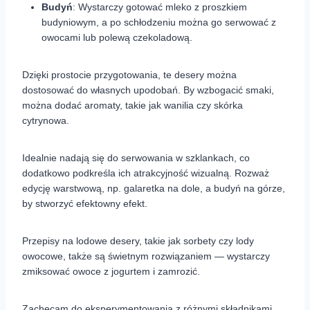
Budyń
: Wystarczy gotować mleko z proszkiem
budyniowym, a po schłodzeniu można go serwować z
owocami lub polewą czekoladową.
Dzięki prostocie przygotowania, te desery można
dostosować do własnych upodobań. By wzbogacić smaki,
można dodać aromaty, takie jak wanilia czy skórka
cytrynowa.
Idealnie nadają się do serwowania w szklankach, co
dodatkowo podkreśla ich atrakcyjność wizualną. Rozważ
edycję warstwową, np. galaretka na dole, a budyń na górze,
by stworzyć efektowny efekt.
Przepisy na lodowe desery, takie jak sorbety czy lody
owocowe, także są świetnym rozwiązaniem — wystarczy
zmiksować owoce z jogurtem i zamrozić.
Zachęcam do eksperymentowania z różnymi składnikami,