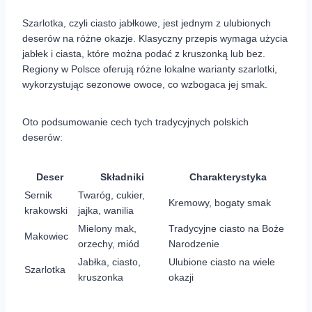
Szarlotka, czyli ciasto jabłkowe, jest jednym z ulubionych
deserów na różne okazje. Klasyczny przepis wymaga użycia
jabłek i ciasta, które można podać z kruszonką lub bez.
Regiony w Polsce oferują różne lokalne warianty szarlotki,
wykorzystując sezonowe owoce, co wzbogaca jej smak.
Oto podsumowanie cech tych tradycyjnych polskich
deserów:
Deser
Składniki
Charakterystyka
Sernik
Twaróg, cukier,
Kremowy, bogaty smak
krakowski
jajka, wanilia
Mielony mak,
Tradycyjne ciasto na Boże
Makowiec
orzechy, miód
Narodzenie
Jabłka, ciasto,
Ulubione ciasto na wiele
Szarlotka
kruszonka
okazji