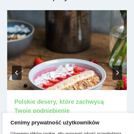
Polskie desery, które zachwycą
Twoje podniebienie
Przez
admin
8 czerwca, 2025
Cenimy prywatność użytkowników
Używamy plików cookie, aby poprawić jakość przeglądania,