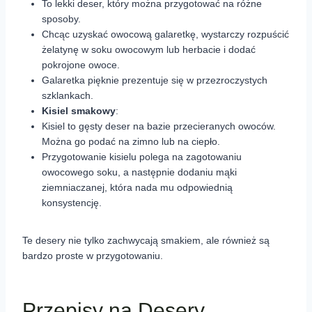
To lekki deser, który można przygotować na różne
sposoby.
Chcąc uzyskać owocową galaretkę, wystarczy rozpuścić
żelatynę w soku owocowym lub herbacie i dodać
pokrojone owoce.
Galaretka pięknie prezentuje się w przezroczystych
szklankach.
Kisiel smakowy
:
Kisiel to gęsty deser na bazie przecieranych owoców.
Można go podać na zimno lub na ciepło.
Przygotowanie kisielu polega na zagotowaniu
owocowego soku, a następnie dodaniu mąki
ziemniaczanej, która nada mu odpowiednią
konsystencję.
Te desery nie tylko zachwycają smakiem, ale również są
bardzo proste w przygotowaniu.
Przepisy na Desery