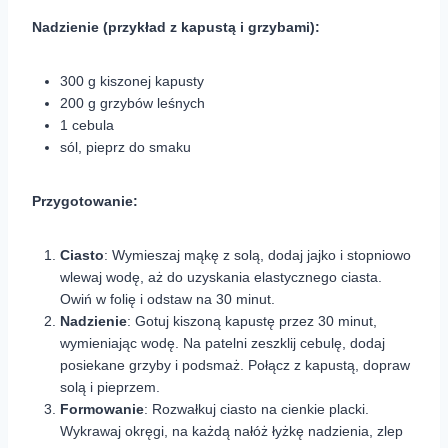
Nadzienie (przykład z kapustą i grzybami):
300 g kiszonej kapusty
200 g grzybów leśnych
1 cebula
sól, pieprz do smaku
Przygotowanie:
Ciasto
: Wymieszaj mąkę z solą, dodaj jajko i stopniowo
wlewaj wodę, aż do uzyskania elastycznego ciasta.
Owiń w folię i odstaw na 30 minut.
Nadzienie
: Gotuj kiszoną kapustę przez 30 minut,
wymieniając wodę. Na patelni zeszklij cebulę, dodaj
posiekane grzyby i podsmaż. Połącz z kapustą, dopraw
solą i pieprzem.
Formowanie
: Rozwałkuj ciasto na cienkie placki.
Wykrawaj okręgi, na każdą nałóż łyżkę nadzienia, zlep