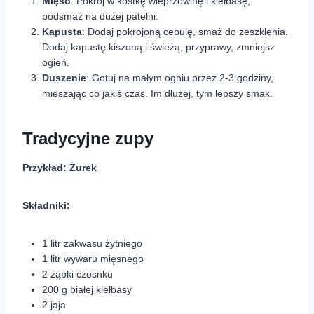
Mięso
: Pokrój w kostkę wieprzowinę i kiełbasę,
podsmaż na dużej patelni.
Kapusta
: Dodaj pokrojoną cebulę, smaż do zeszklenia.
Dodaj kapustę kiszoną i świeżą, przyprawy, zmniejsz
ogień.
Duszenie
: Gotuj na małym ogniu przez 2-3 godziny,
mieszając co jakiś czas. Im dłużej, tym lepszy smak.
Tradycyjne zupy
Przykład: Żurek
Składniki:
1 litr zakwasu żytniego
1 litr wywaru mięsnego
2 ząbki czosnku
200 g białej kiełbasy
2 jaja