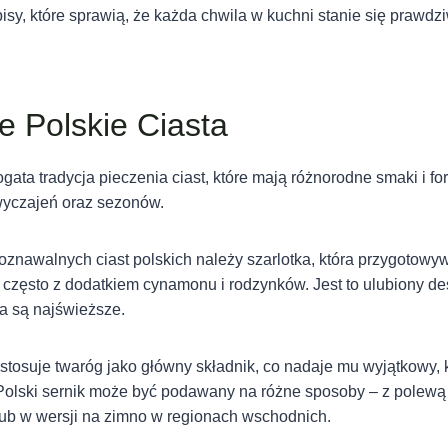
isy, które sprawią, że każda chwila w kuchni stanie się prawdz
e Polskie Ciasta
ogata tradycja pieczenia ciast, które mają różnorodne smaki i 
wyczajeń oraz sezonów.
oznawalnych ciast polskich należy szarlotka, która przygotowyw
często z dodatkiem cynamonu i rodzynków. Jest to ulubiony de
ka są najświeższe.
, stosuje twaróg jako główny składnik, co nadaje mu wyjątkowy
Polski sernik może być podawany na różne sposoby – z polew
lub w wersji na zimno w regionach wschodnich.