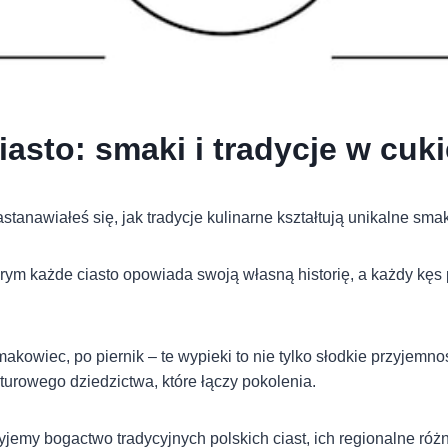
iasto: smaki i tradycje w cuk
tanawiałeś się, jak tradycje kulinarne kształtują unikalne smak
tórym każde ciasto opowiada swoją własną historię, a każdy kęs
makowiec, po piernik – te wypieki to nie tylko słodkie przyjemnoś
lturowego dziedzictwa, które łączy pokolenia.
yjemy bogactwo tradycyjnych polskich ciast, ich regionalne róż