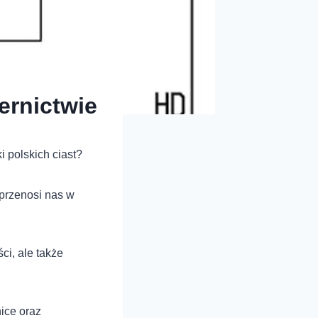
iernictwie
i polskich ciast?
 przenosi nas w
ci, ale także
nice oraz