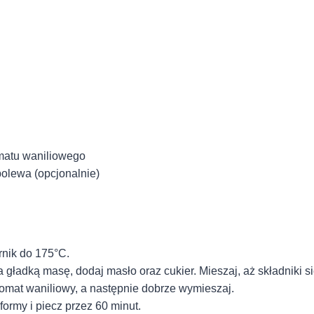
matu waniliowego
olewa (opcjonalnie)
rnik do 175°C.
 gładką masę, dodaj masło oraz cukier. Mieszaj, aż składniki s
romat waniliowy, a następnie dobrze wymieszaj.
ormy i piecz przez 60 minut.