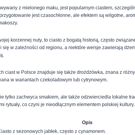
wywany z mielonego maku, jest popularnym ciastem, szczególn
rzygotowanie jest czasochłonne, ale efektem są wilgotne, arom
makoszy.
wojej korzennej nuty, to ciasto z bogatą historią, często związa
się w zależności od regionu, a niektóre wersje zawierają dże
ą.
ch ciast w Polsce znajduje się także drożdżówka, znana z różn
wana w wariantach czekoladowym lub cytrynowym.
ie tylko zachwyca smakiem, ale także odzwierciedla lokalne trad
mi rytuały, co czyni je nieodłącznym elementem polskiej kultury.
Opis
iasto z sezonowych jabłek, często z cynamonem.