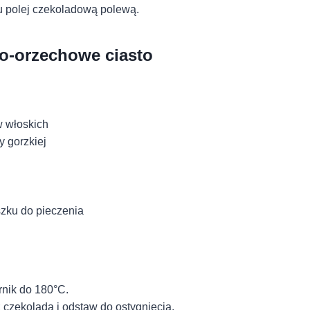
 polej czekoladową polewą.
o-orzechowe ciasto
 włoskich
y gorzkiej
szku do pieczenia
rnik do 180°C.
 czekoladą i odstaw do ostygnięcia.