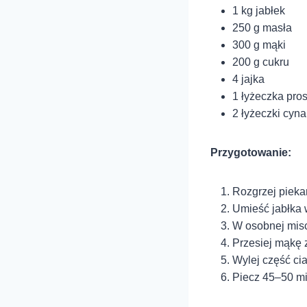
1 kg jabłek
250 g masła
300 g mąki
200 g cukru
4 jajka
1 łyżeczka pro
2 łyżeczki cy
Przygotowanie:
Rozgrzej pieka
Umieść jabłka 
W osobnej misc
Przesiej mąkę 
Wylej część cias
Piecz 45–50 min