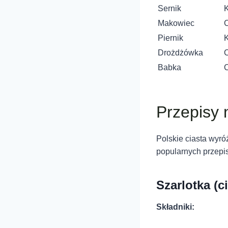
Sernik
K
Makowiec
C
Piernik
K
Drożdżówka
C
Babka
C
Przepisy 
Polskie ciasta wyró
popularnych przepis
Szarlotka (c
Składniki: