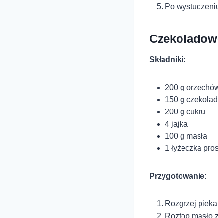
Po wystudzeniu
Czekoladow
Składniki:
200 g orzechów
150 g czekolad
200 g cukru
4 jajka
100 g masła
1 łyżeczka pro
Przygotowanie:
Rozgrzej pieka
Roztop masło z