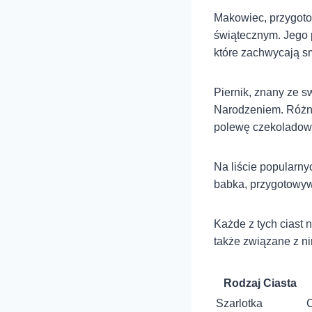
Makowiec, przygoto
świątecznym. Jego p
które zachwycają s
Piernik, znany ze s
Narodzeniem. Różni 
polewę czekoladow
Na liście popularny
babka, przygotowy
Każde z tych ciast n
także związane z ni
Rodzaj Ciasta
Szarlotka
C