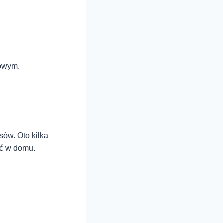
nowym.
sów. Oto kilka
ać w domu.