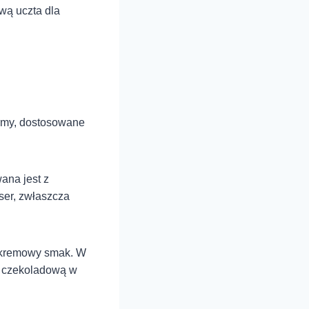
iwą uczta dla
formy, dostosowane
ana jest z
ser, zwłaszcza
, kremowy smak. W
ą czekoladową w