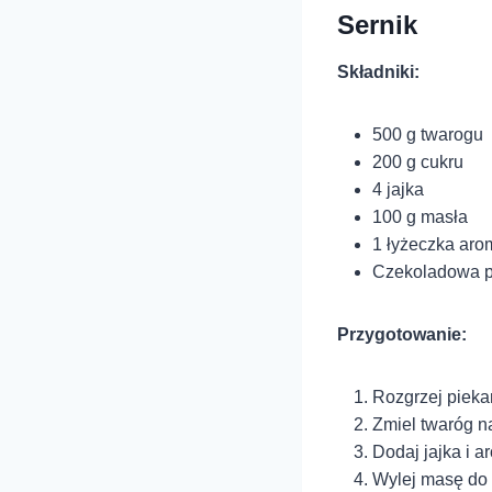
Sernik
Składniki:
500 g twarogu
200 g cukru
4 jajka
100 g masła
1 łyżeczka aro
Czekoladowa p
Przygotowanie:
Rozgrzej pieka
Zmiel twaróg na
Dodaj jajka i a
Wylej masę do f