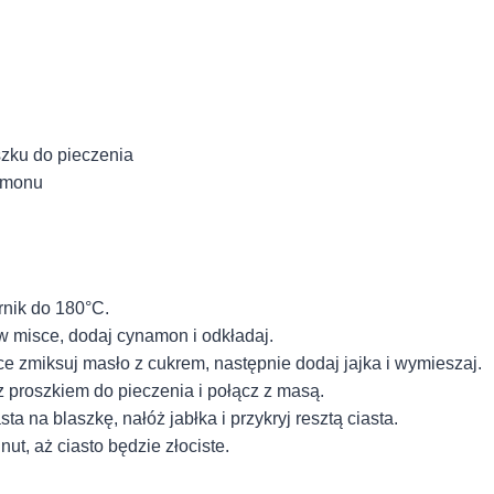
szku do pieczenia
namonu
rnik do 180°C.
w misce, dodaj cynamon i odkładaj.
e zmiksuj masło z cukrem, następnie dodaj jajka i wymieszaj.
z proszkiem do pieczenia i połącz z masą.
ta na blaszkę, nałóż jabłka i przykryj resztą ciasta.
ut, aż ciasto będzie złociste.