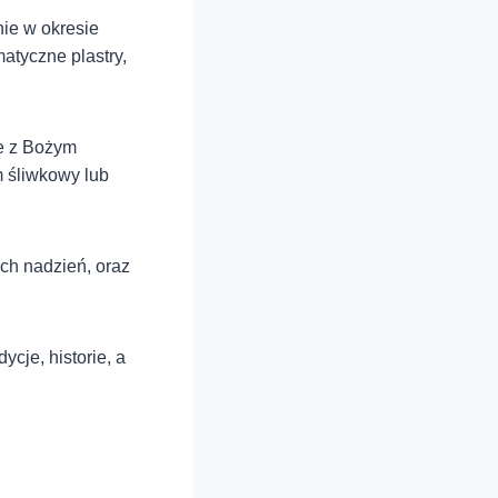
ie w okresie
atyczne plastry,
ne z Bożym
m śliwkowy lub
ych nadzień, oraz
ycje, historie, a