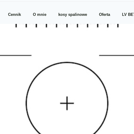
Cennik
O mnie
kosy spalinowe
Oferta
LV BE