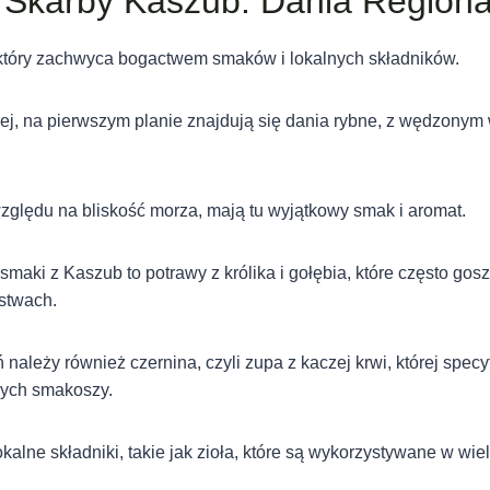
 Skarby Kaszub: Dania Regiona
 który zachwyca bogactwem smaków i lokalnych składników.
ej, na pierwszym planie znajdują się dania rybne, z wędzony
zględu na bliskość morza, mają tu wyjątkowy smak i aromat.
smaki z Kaszub to potrawy z królika i gołębia, które często gos
stwach.
 należy również czernina, czyli zupa z kaczej krwi, której spec
wych smakoszy.
okalne składniki, takie jak zioła, które są wykorzystywane w wie