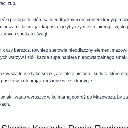
aci zup.
ć o pierogach, które są nieodłącznym elementem tradycji maz
farszami, takimi jak kapusta, grzyby czy mięso, pierogi często 
zinnych spotkań i świąt.
pnik czy barszcz, również stanowią nieodłączny element mazowi
nych warzyw i ziół, każda zupa nabiera niepowtarzalnego smaku
zowsza to nie tylko smaki, ale także historia i kultura, które 
osiłków, celebrując rodzinne więzi i tradycje.
 smaki, warto wyruszyć w kulinarną podróż po Mazowszu, by 
łach.