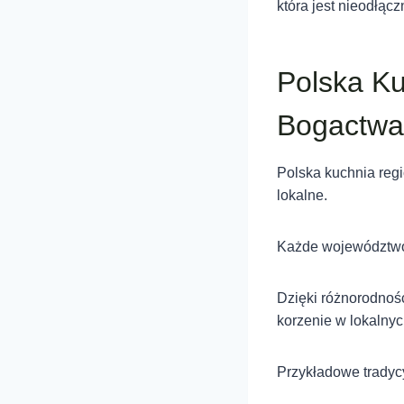
która jest nieodłąc
Polska K
Bogactw
Polska kuchnia regi
lokalne.
Każde województwo 
Dzięki różnorodnoś
korzenie w lokalny
Przykładowe tradyc