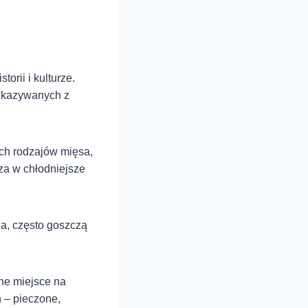
orii i kulturze.
zekazywanych z
ych rodzajów mięsa,
za w chłodniejsze
na, często goszczą
żne miejsce na
 – pieczone,