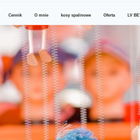
Cennik
O mnie
kosy spalinowe
Oferta
LV BE