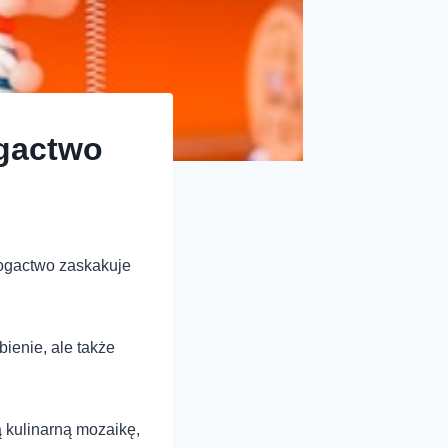
ogactwo
bogactwo zaskakuje
bienie, ale także
ą kulinarną mozaikę,