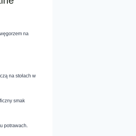
lne
m węgorzem na
zczą na stołach w
yficzny smak
lu potrawach.