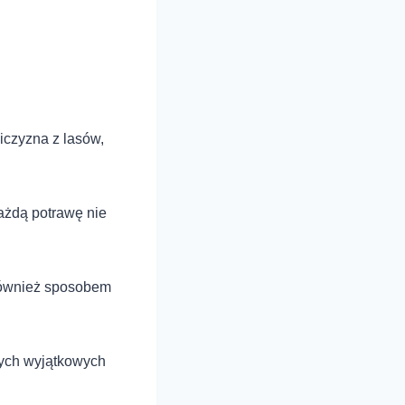
ziczyzna z lasów,
ażdą potrawę nie
 również sposobem
tych wyjątkowych