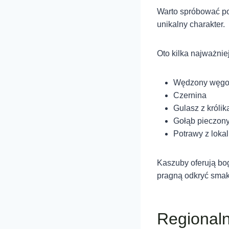
Warto spróbować pot
unikalny charakter.
Oto kilka najważni
Wędzony węgo
Czernina
Gulasz z królik
Gołąb pieczon
Potrawy z lokal
Kaszuby oferują bog
pragną odkryć smak 
Regionaln