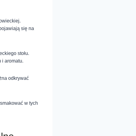
owieckiej.
pojawiają się na
eckiego stołu.
 i aromatu.
można odkrywać
zasmakować w tych