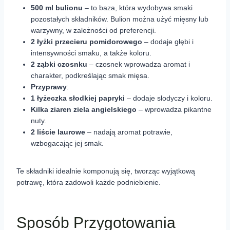
500 ml bulionu
– to baza, która wydobywa smaki
pozostałych składników. Bulion można użyć mięsny lub
warzywny, w zależności od preferencji.
2 łyżki przecieru pomidorowego
– dodaje głębi i
intensywności smaku, a także koloru.
2 ząbki czosnku
– czosnek wprowadza aromat i
charakter, podkreślając smak mięsa.
Przyprawy
:
1 łyżeczka słodkiej papryki
– dodaje słodyczy i koloru.
Kilka ziaren ziela angielskiego
– wprowadza pikantne
nuty.
2 liście laurowe
– nadają aromat potrawie,
wzbogacając jej smak.
Te składniki idealnie komponują się, tworząc wyjątkową
potrawę, która zadowoli każde podniebienie.
Sposób Przygotowania