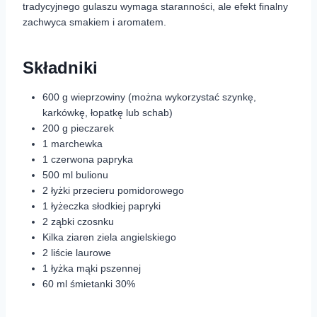
tradycyjnego gulaszu wymaga staranności, ale efekt finalny
zachwyca smakiem i aromatem.
Składniki
600 g wieprzowiny (można wykorzystać szynkę,
karkówkę, łopatkę lub schab)
200 g pieczarek
1 marchewka
1 czerwona papryka
500 ml bulionu
2 łyżki przecieru pomidorowego
1 łyżeczka słodkiej papryki
2 ząbki czosnku
Kilka ziaren ziela angielskiego
2 liście laurowe
1 łyżka mąki pszennej
60 ml śmietanki 30%