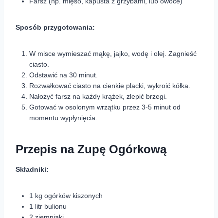
Farsz (np. mięso, kapusta z grzybami, lub owoce)
Sposób przygotowania:
W misce wymieszać mąkę, jajko, wodę i olej. Zagnieść
ciasto.
Odstawić na 30 minut.
Rozwałkować ciasto na cienkie placki, wykroić kółka.
Nałożyć farsz na każdy krążek, zlepić brzegi.
Gotować w osolonym wrzątku przez 3-5 minut od
momentu wypłynięcia.
Przepis na Zupę Ogórkową
Składniki:
1 kg ogórków kiszonych
1 litr bulionu
2 ziemniaki