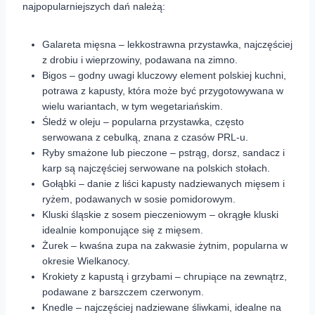
najpopularniejszych dań należą:
Galareta mięsna – lekkostrawna przystawka, najczęściej
z drobiu i wieprzowiny, podawana na zimno.
Bigos – godny uwagi kluczowy element polskiej kuchni,
potrawa z kapusty, która może być przygotowywana w
wielu wariantach, w tym wegetariańskim.
Śledź w oleju – popularna przystawka, często
serwowana z cebulką, znana z czasów PRL-u.
Ryby smażone lub pieczone – pstrąg, dorsz, sandacz i
karp są najczęściej serwowane na polskich stołach.
Gołąbki – danie z liści kapusty nadziewanych mięsem i
ryżem, podawanych w sosie pomidorowym.
Kluski śląskie z sosem pieczeniowym – okrągłe kluski
idealnie komponujące się z mięsem.
Żurek – kwaśna zupa na zakwasie żytnim, popularna w
okresie Wielkanocy.
Krokiety z kapustą i grzybami – chrupiące na zewnątrz,
podawane z barszczem czerwonym.
Knedle – najczęściej nadziewane śliwkami, idealne na