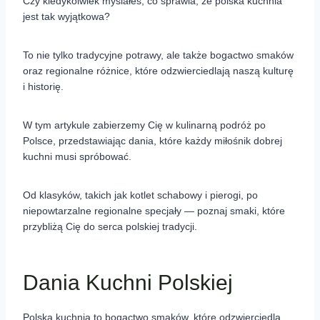
Czy kiedykolwiek myślałeś, co sprawia, że polska kuchnia
jest tak wyjątkowa?
To nie tylko tradycyjne potrawy, ale także bogactwo smaków
oraz regionalne różnice, które odzwierciedlają naszą kulturę
i historię.
W tym artykule zabierzemy Cię w kulinarną podróż po
Polsce, przedstawiając dania, które każdy miłośnik dobrej
kuchni musi spróbować.
Od klasyków, takich jak kotlet schabowy i pierogi, po
niepowtarzalne regionalne specjały — poznaj smaki, które
przybliżą Cię do serca polskiej tradycji.
Dania Kuchni Polskiej
Polska kuchnia to bogactwo smaków, które odzwierciedla