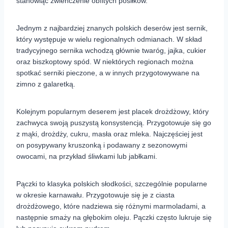
stanowiąc zwieńczenie obfitych posiłków.
Jednym z najbardziej znanych polskich deserów jest sernik,
który występuje w wielu regionalnych odmianach. W skład
tradycyjnego sernika wchodzą głównie twaróg, jajka, cukier
oraz biszkoptowy spód. W niektórych regionach można
spotkać serniki pieczone, a w innych przygotowywane na
zimno z galaretką.
Kolejnym popularnym deserem jest placek drożdżowy, który
zachwyca swoją puszystą konsystencją. Przygotowuje się go
z mąki, drożdży, cukru, masła oraz mleka. Najczęściej jest
on posypywany kruszonką i podawany z sezonowymi
owocami, na przykład śliwkami lub jabłkami.
Pączki to klasyka polskich słodkości, szczególnie popularne
w okresie karnawału. Przygotowuje się je z ciasta
drożdżowego, które nadziewa się różnymi marmoladami, a
następnie smaży na głębokim oleju. Pączki często lukruje się