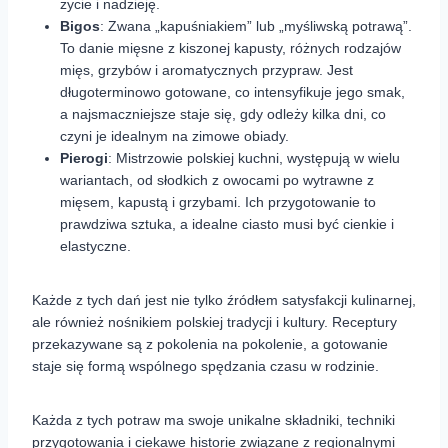
życie i nadzieję.
Bigos
: Zwana „kapuśniakiem” lub „myśliwską potrawą”.
To danie mięsne z kiszonej kapusty, różnych rodzajów
mięs, grzybów i aromatycznych przypraw. Jest
długoterminowo gotowane, co intensyfikuje jego smak,
a najsmaczniejsze staje się, gdy odleży kilka dni, co
czyni je idealnym na zimowe obiady.
Pierogi
: Mistrzowie polskiej kuchni, występują w wielu
wariantach, od słodkich z owocami po wytrawne z
mięsem, kapustą i grzybami. Ich przygotowanie to
prawdziwa sztuka, a idealne ciasto musi być cienkie i
elastyczne.
Każde z tych dań jest nie tylko źródłem satysfakcji kulinarnej,
ale również nośnikiem polskiej tradycji i kultury. Receptury
przekazywane są z pokolenia na pokolenie, a gotowanie
staje się formą wspólnego spędzania czasu w rodzinie.
Każda z tych potraw ma swoje unikalne składniki, techniki
przygotowania i ciekawe historie związane z regionalnymi